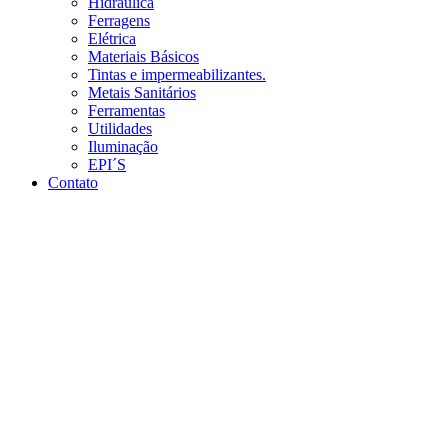
Hidráulica
Ferragens
Elétrica
Materiais Básicos
Tintas e impermeabilizantes.
Metais Sanitários
Ferramentas
Utilidades
Iluminação
EPI´S
Contato