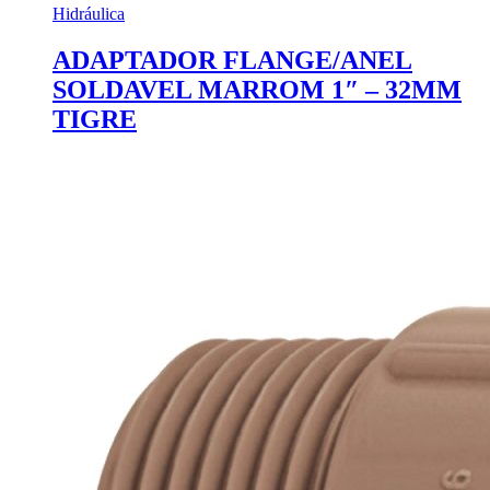
Hidráulica
ADAPTADOR FLANGE/ANEL
SOLDAVEL MARROM 1″ – 32MM
TIGRE