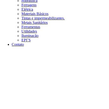
Hidráulica
Ferragens
Elétrica
Materiais Básicos
Tintas e impermeabilizantes.
Metais Sanitários
Ferramentas
Utilidades
Iluminação
EPI´S
Contato