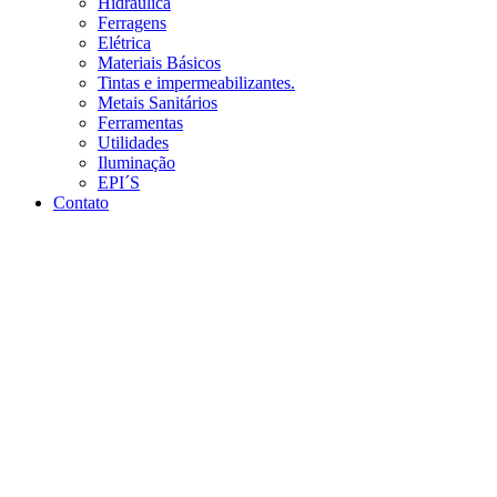
Hidráulica
Ferragens
Elétrica
Materiais Básicos
Tintas e impermeabilizantes.
Metais Sanitários
Ferramentas
Utilidades
Iluminação
EPI´S
Contato