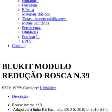
Hidráulica
Ferragens
Elétrica
Materiais Básicos
Tintas e impermeabilizantes.
Metais Sanitários
Ferramentas
Utilidades
Iluminação
EPI´S
Contato
BLUKIT MODULO
REDUÇÃO ROSCA N.39
SKU:
19359
Category:
Hidráulica
Descrição
Rosca: interna nº 0
Adaptável à linha Kit Fácil ref.: 3010-S, 3010-0, 3010-ST-0,