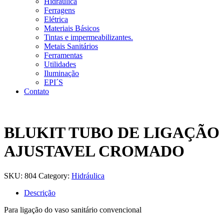
Hidráulica
Ferragens
Elétrica
Materiais Básicos
Tintas e impermeabilizantes.
Metais Sanitários
Ferramentas
Utilidades
Iluminação
EPI´S
Contato
BLUKIT TUBO DE LIGAÇÃO
AJUSTAVEL CROMADO
SKU:
804
Category:
Hidráulica
Descrição
Para ligação do vaso sanitário convencional