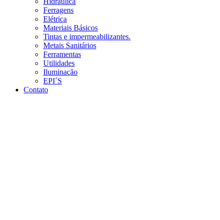
Hidráulica
Ferragens
Elétrica
Materiais Básicos
Tintas e impermeabilizantes.
Metais Sanitários
Ferramentas
Utilidades
Iluminação
EPI´S
Contato