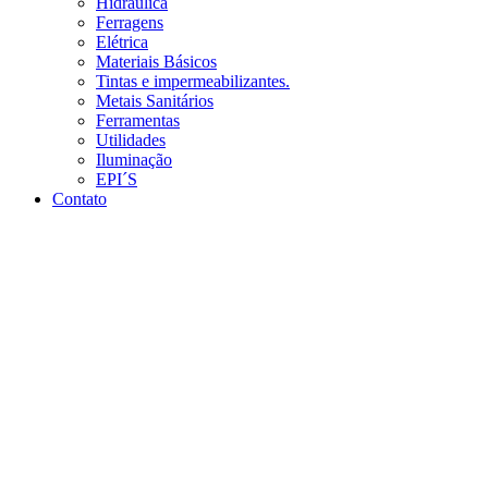
Hidráulica
Ferragens
Elétrica
Materiais Básicos
Tintas e impermeabilizantes.
Metais Sanitários
Ferramentas
Utilidades
Iluminação
EPI´S
Contato