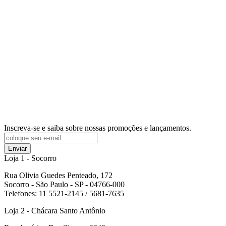
Loja 1 - Socorro
Rua Olivia Guedes Penteado, 172
Socorro - São Paulo - SP - 04766-000
Telefones: 11 5521-2145 / 5681-7635
Loja 2 - Chácara Santo Antônio
Rua Américo Brasiliense , 2240
Chácara Santo Antônio - São Paulo - SP - 04715-004
Telefones: 11 2367-3545
© 2022
Center 4 Materiais para construção – Todos os Direitos
Reservados.