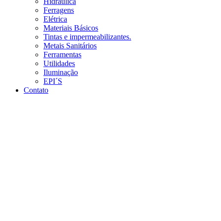
Hidráulica
Ferragens
Elétrica
Materiais Básicos
Tintas e impermeabilizantes.
Metais Sanitários
Ferramentas
Utilidades
Iluminação
EPI´S
Contato