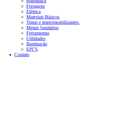
Hidráulica
Ferragens
Elétrica
Materiais Básicos
Tintas e impermeabilizantes.
Metais Sanitários
Ferramentas
Utilidades
Iluminação
EPI´S
Contato