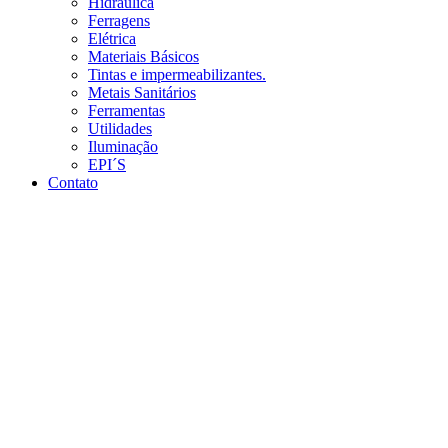
Hidráulica
Ferragens
Elétrica
Materiais Básicos
Tintas e impermeabilizantes.
Metais Sanitários
Ferramentas
Utilidades
Iluminação
EPI´S
Contato